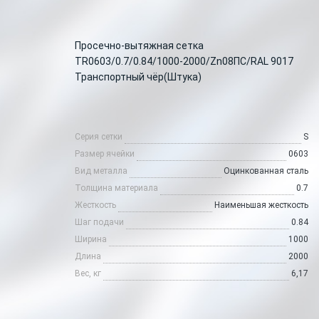
Просечно-вытяжная сетка
TR0603/0.7/0.84/1000-2000/Zn08ПС/RAL 9017
Транспортный чёр(Штука)
Серия сетки
S
Размер ячейки
0603
Вид металла
Оцинкованная сталь
Толщина материала
0.7
Жесткость
Наименьшая жесткость
Шаг подачи
0.84
Ширина
1000
Длина
2000
Вес, кг
6,17